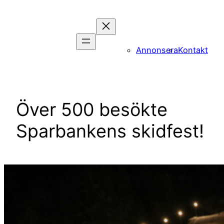
Hoppa
till
innehåll
Annonsera
Kontakt
Över 500 besökte
Sparbankens skidfest!