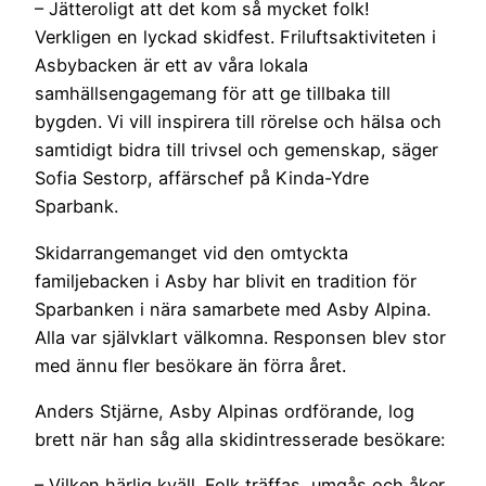
– Jätteroligt att det kom så mycket folk!
Verkligen en lyckad skidfest. Friluftsaktiviteten i
Asbybacken är ett av våra lokala
samhällsengagemang för att ge tillbaka till
bygden. Vi vill inspirera till rörelse och hälsa och
samtidigt bidra till trivsel och gemenskap, säger
Sofia Sestorp, affärschef på Kinda-Ydre
Sparbank.
Skidarrangemanget vid den omtyckta
familjebacken i Asby har blivit en tradition för
Sparbanken i nära samarbete med Asby Alpina.
Alla var självklart välkomna. Responsen blev stor
med ännu fler besökare än förra året.
Anders Stjärne, Asby Alpinas ordförande, log
brett när han såg alla skidintresserade besökare:
– Vilken härlig kväll. Folk träffas, umgås och åker