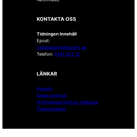
KONTAKTA OSS
Tidningen Innehåll
Epost:
oskarshamn@happify.se
Telefon:
0491 822 12
LÄNKAR
Happify
Kinda kommun
NyföretagarCentrum mellersta
Östergötaland