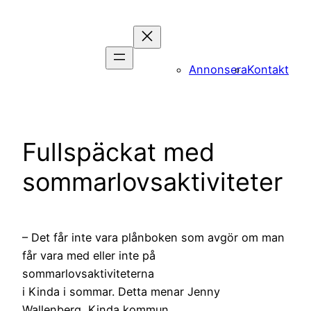
Hoppa
till
innehåll
Annonsera
Kontakt
Fullspäckat med
sommarlovsaktiviteter
– Det får inte vara plånboken som avgör om man
får vara med eller inte på
sommarlovsaktiviteterna
i Kinda i sommar. Detta menar Jenny
Wallenberg, Kinda kommun.