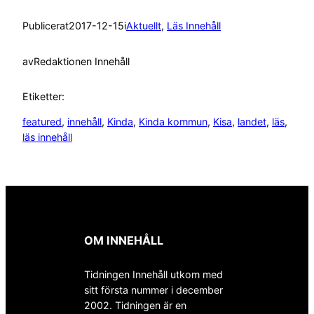
Publicerat
2017-12-15
i
Aktuellt
, 
Läs Innehåll
av
Redaktionen Innehåll
Etiketter:
featured
, 
innehåll
, 
Kinda
, 
Kinda kommun
, 
Kisa
, 
landet
, 
läs
, 
läs innehåll
OM INNEHÅLL
Tidningen Innehåll utkom med
sitt första nummer i december
2002. Tidningen är en