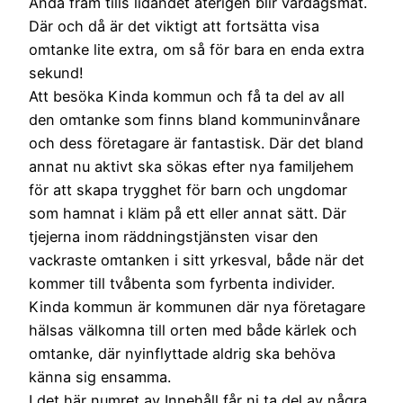
Ändå fram tills lidandet återigen blir vardagsmat.
Där och då är det viktigt att fortsätta visa
omtanke lite extra, om så för bara en enda extra
sekund!
Att besöka Kinda kommun och få ta del av all
den omtanke som finns bland kommuninvånare
och dess företagare är fantastisk. Där det bland
annat nu aktivt ska sökas efter nya familjehem
för att skapa trygghet för barn och ungdomar
som hamnat i kläm på ett eller annat sätt. Där
tjejerna inom räddningstjänsten visar den
vackraste omtanken i sitt yrkesval, både när det
kommer till tvåbenta som fyrbenta individer.
Kinda kommun är kommunen där nya företagare
hälsas välkomna till orten med både kärlek och
omtanke, där nyinflyttade aldrig ska behöva
känna sig ensamma.
I det här numret av Innehåll får ni ta del av några