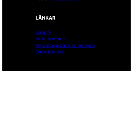
LÄNKAR
Happify
Kinda kommun
NyföretagarCentrum mellersta
Östergötaland