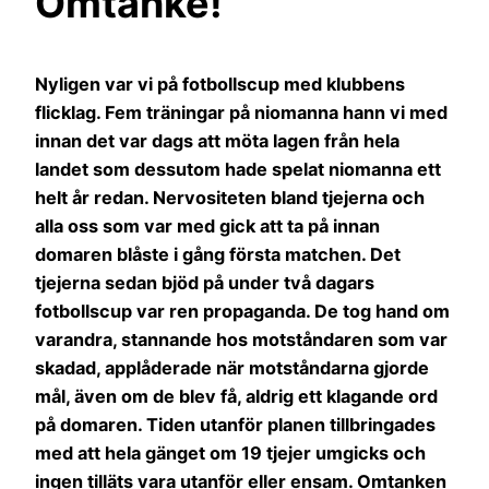
Omtanke!
Nyligen var vi på fotbollscup med klubbens
flicklag. Fem träningar på niomanna hann vi med
innan det var dags att möta lagen från hela
landet som dessutom hade spelat niomanna ett
helt år redan. Nervositeten bland tjejerna och
alla oss som var med gick att ta på innan
domaren blåste i gång första matchen. Det
tjejerna sedan bjöd på under två dagars
fotbollscup var ren propaganda. De tog hand om
varandra, stannande hos motståndaren som var
skadad, applåderade när motståndarna gjorde
mål, även om de blev få, aldrig ett klagande ord
på domaren. Tiden utanför planen tillbringades
med att hela gänget om 19 tjejer umgicks och
ingen tilläts vara utanför eller ensam. Omtanken