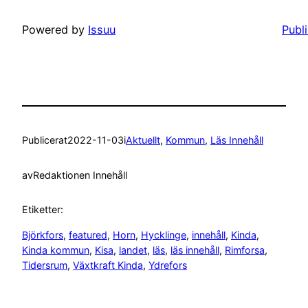
Powered by
Issuu
Publ
Publicerat
2022-11-03
i
Aktuellt
, 
Kommun
, 
Läs Innehåll
av
Redaktionen Innehåll
Etiketter:
Björkfors
, 
featured
, 
Horn
, 
Hycklinge
, 
innehåll
, 
Kinda
, 
Kinda kommun
, 
Kisa
, 
landet
, 
läs
, 
läs innehåll
, 
Rimforsa
, 
Tidersrum
, 
Växtkraft Kinda
, 
Ydrefors