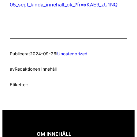
05_sept_kinda_innehall_ok_?fr=xKAE9_zU1NQ
Publicerat
2024-09-26
i
Uncategorized
av
Redaktionen Innehåll
Etiketter:
OM INNEHÅLL