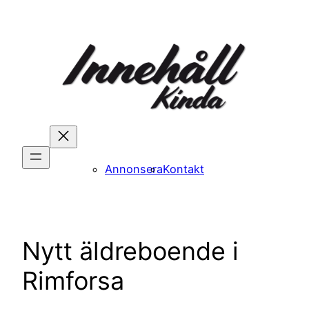
Hoppa
till
innehåll
Annonsera
Kontakt
Nytt äldreboende i
Rimforsa