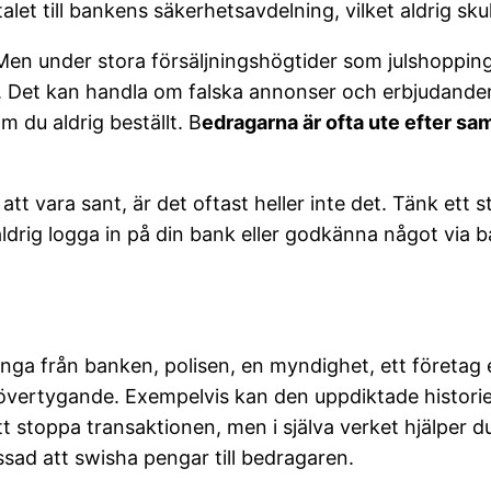
et till bankens säkerhetsavdelning, vilket aldrig sku
. Men under stora försäljningshögtider som julshopp
. Det kan handla om falska annonser och erbjudanden, 
 du aldrig beställt. B
edragarna är ofta ute efter sam
tt vara sant, är det oftast heller inte det. Tänk ett 
aldrig logga in på din bank eller godkänna något via
nga från banken, polisen, en myndighet, ett företag e
 övertygande. Exempelvis kan den uppdiktade histori
 stoppa transaktionen, men i själva verket hjälper du
sad att swisha pengar till bedragaren.