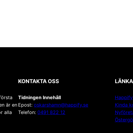
KONTAKTA OSS
LÄNKA
första
Tidningen Innehåll
Happify
en är en
Epost:
oskarshamn@happify.se
Kinda 
r alla
Telefon:
0491 822 12
Nyföret
Östergö