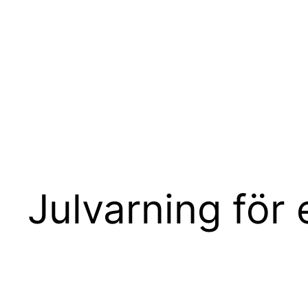
Hoppa
till
innehåll
Julvarning för