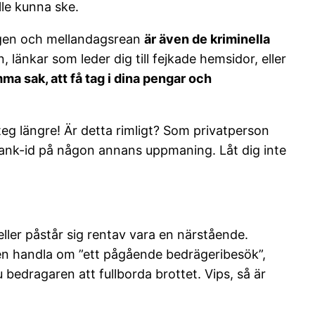
lle kunna ske.
ingen och mellandagsrean
är även de kriminella
länkar som leder dig till fejkade hemsidor, eller
ma sak, att få tag i dina pengar och
steg längre! Är detta rimligt? Som privatperson
 bank-id på någon annans uppmaning. Låt dig inte
ller påstår sig rentav vara en närstående.
en handla om ”ett pågående bedrägeribesök”,
 bedragaren att fullborda brottet. Vips, så är