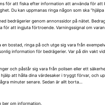
s för att fiska efter information att använda för att 
dighet. Du kan uppmanas ringa någon som ska ”hjälpa
e med bedrägerier genom annonssidor på nätet. Bedraga
ör att ingjuta förtroende. Varningssignal om varan är
n bostad, ringa på och utge sig vara från exempelvis 
rsonlig information för bedrägerier. Var på din vakt 
ger och påstår sig vara från polisen eller ett säkerhe
 hjälp att hålla dina värdesaker i tryggt förvar, och
gra minuter senare. Sedan är allt borta…
h ber om information.