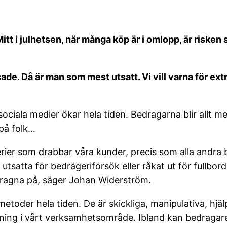
Mitt i julhetsen, när många köp är i omlopp, är risken
sade. Då är man som mest utsatt. Vi vill varna för ext
ociala medier ökar hela tiden. Bedragarna blir allt mer
 på folk…
rier som drabbar våra kunder, precis som alla andra 
utsatta för bedrägeriförsök eller råkat ut för fullbo
edragna på, säger Johan Widerström.
metoder hela tiden. De är skickliga, manipulativa, hj
äckning i vårt verksamhetsområde. Ibland kan bedragar