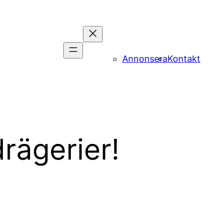
Annonsera
Kontakt
rägerier!