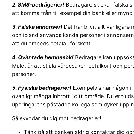
2. SMS-bedrägerier!
Bedragare skickar falska sm
att komma från till exempel din bank eller myn
3. Falska annonser!
Det har blivit allt vanligar
och ibland används kända personer i annonserna f
att du ombeds betala i förskott.
4. Oväntade hembesök!
Bedragare kan uppsöka e
Målet är att stjäla värdesaker, betalkort och pe
personer.
5. Fysiska bedrägerier!
Exempelvis när någon rin
ovanligt många inbrott i ditt område. Du erbjuds
uppringarens påstådda kollega som dyker upp nå
Så skyddar du dig mot bedrägerier!
Tänk på att banken aldrig kontaktar dig oc