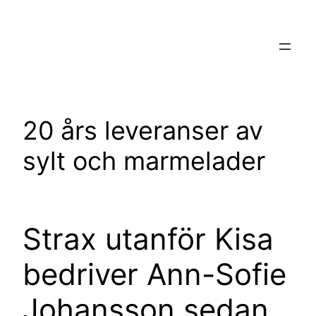
Hoppa
till
innehåll
20 års leveranser av
sylt och marmelader
Strax utanför Kisa
bedriver Ann-Sofie
Johansson sedan