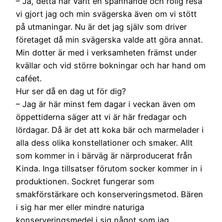
– Ja, detta har varit en spännande och rolig resa
vi gjort jag och min svägerska även om vi stött
på utmaningar. Nu är det jag själv som driver
företaget då min svägerska valde att göra annat.
Min dotter är med i verksamheten främst under
kvällar och vid större bokningar och har hand om
caféet.
Hur ser då en dag ut för dig?
– Jag är här minst fem dagar i veckan även om
öppettiderna säger att vi är här fredagar och
lördagar. Då är det att koka bär och marmelader i
alla dess olika konstellationer och smaker. Allt
som kommer in i bärväg är närproducerat från
Kinda. Inga tillsatser förutom socker kommer in i
produktionen. Sockret fungerar som
smakförstärkare och konserveringsmetod. Bären
i sig har mer eller mindre naturiga
konserveringsmedel i sig något som jag