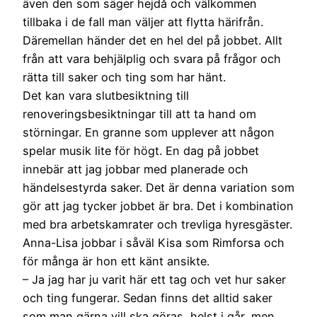
även den som säger hejdå och välkommen
tillbaka i de fall man väljer att flytta härifrån.
Däremellan händer det en hel del på jobbet. Allt
från att vara behjälplig och svara på frågor och
rätta till saker och ting som har hänt.
Det kan vara slutbesiktning till
renoveringsbesiktningar till att ta hand om
störningar. En granne som upplever att någon
spelar musik lite för högt. En dag på jobbet
innebär att jag jobbar med planerade och
händelsestyrda saker. Det är denna variation som
gör att jag tycker jobbet är bra. Det i kombination
med bra arbetskamrater och trevliga hyresgäster.
Anna-Lisa jobbar i såväl Kisa som Rimforsa och
för många är hon ett känt ansikte.
– Ja jag har ju varit här ett tag och vet hur saker
och ting fungerar. Sedan finns det alltid saker
som man gärna vill ska göras, helst i går, men