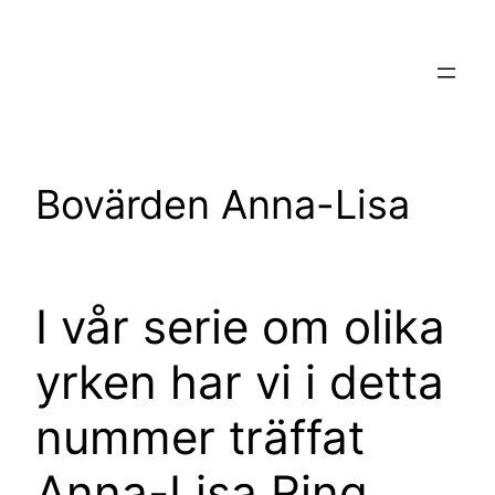
Hoppa
till
innehåll
Bovärden Anna-Lisa
I vår serie om olika
yrken har vi i detta
nummer träffat
Anna-Lisa Ring,