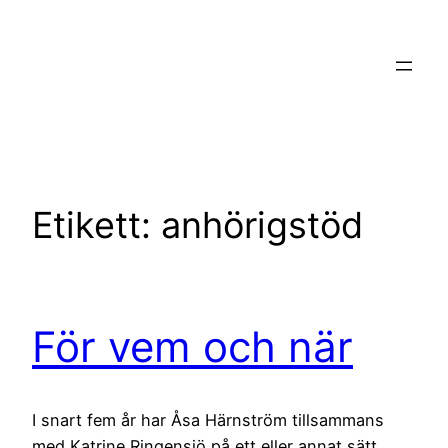
Hoppa
till
innehåll
Etikett:
anhörigstöd
För vem och när
I snart fem år har Åsa Härnström tillsammans
med Katrine Ringensjö på ett eller annat sätt