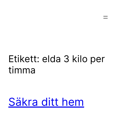
Hoppa
till
innehåll
Etikett:
elda 3 kilo per
timma
Säkra ditt hem