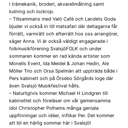
i trämekanik, broderi, akvarellmålning samt
kulning och lockrop.
– Tillsammans med Valö Café och Landets Goda
bjuder vi också in till matsafari där deltagarna får
förrätt, varmrätt och efterrätt hos oss arrangörer,
säger Anna. Vi är också väldigt engagerade i
folkmusikförening SvalsjöFOLK och under
sommaren kommer en rad kända artister som
Monells Event, Ida Meidel & Johan Hedin, Ale
Möller Trio och Orsa Spelmän att uppträda både i
Pers kabinett och på Örsebo Sörgårds loge där
även Svalsjö Musikfestival hålls.
– Naturligtvis kommer Michael H Lindgren till
kabinettet och föreläser om vår gemensamma
idol Christopher Polhems många geniala
uppfinningar och idéer, inflikar Per. Det kommer
att bli en härlig sommar här i Svalsjö!