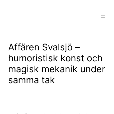
Hoppa
till
innehåll
Affären Svalsjö –
humoristisk konst och
magisk mekanik under
samma tak