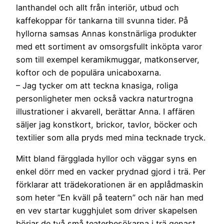
lanthandel och allt från interiör, utbud och
kaffekoppar för tankarna till svunna tider. På
hyllorna samsas Annas konstnärliga produkter
med ett sortiment av omsorgsfullt inköpta varor
som till exempel keramikmuggar, matkonserver,
koftor och de populära unicaboxarna.
– Jag tycker om att teckna knasiga, roliga
personligheter men också vackra naturtrogna
illustrationer i akvarell, berättar Anna. I affären
säljer jag konstkort, brickor, tavlor, böcker och
textilier som alla pryds med mina tecknade tryck.
Mitt bland färgglada hyllor och väggar syns en
enkel dörr med en vacker prydnad gjord i trä. Per
förklarar att trädekorationen är en applådmaskin
som heter ”En kväll på teatern” och när han med
en vev startar kugghjulet som driver skapelsen
börjar de två små teaterbesökarna i trä genast