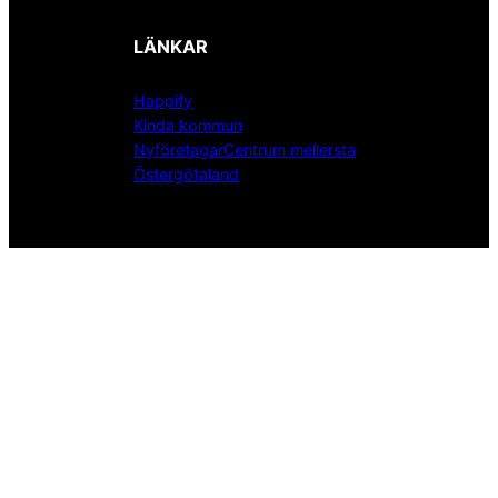
LÄNKAR
Happify
Kinda kommun
NyföretagarCentrum mellersta
Östergötaland