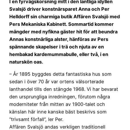
I en fyrvägskorsning mitt i den lantliga idyllen
Svalsjö driver konstnärsparet Anna och Per
Helldorff sin charmiga butik Affären Svalsjö med
Pers Mekaniska Kabinett. Sommartid kommer
mängder med nyfikna gäster hit för att beundra
Annas konstnärliga alster, hänföras av Pers
spännande skapelser i trä och njuta av en
hembakad kardemummabulle, eller två, i en
naturskön oas.
– År 1895 byggdes detta fantastiska hus som
sedan i över 70 år var ortens välsorterade
lanthandel tills den stängde 1968. Vi har bevarat
den ursprungliga inredningen, förutom några
moderniteter från mitten av 1900-talet och
känslan här inne kanske bäst beskrivs som
”trivsamt förfall”, ler Per.
Affären Svalsjö andas verkligen traditionell