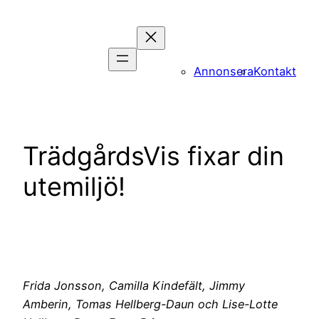
Hoppa
till
innehåll
Annonsera
Kontakt
TrädgårdsVis fixar din
utemiljö!
Frida Jonsson, Camilla Kindefält, Jimmy
Amberin, Tomas Hellberg-Daun och Lise-Lotte