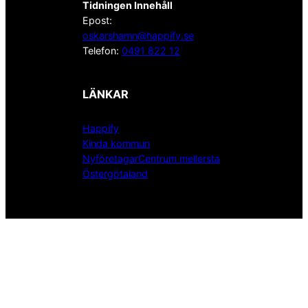
Tidningen Innehåll
Epost:
oskarshamn@happify.se
Telefon:
0491 822 12
LÄNKAR
Happify
Kinda kommun
NyföretagarCentrum mellersta
Östergötaland