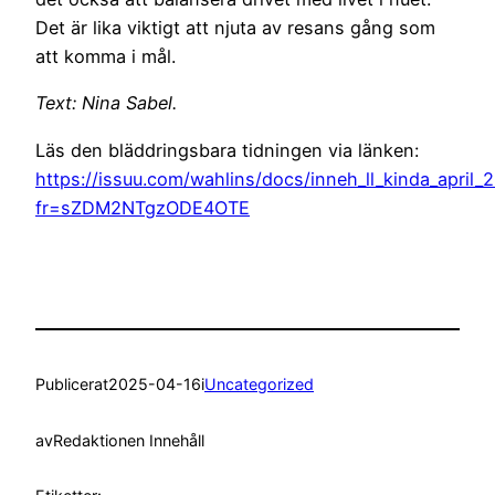
Det är lika viktigt att njuta av resans gång som
att komma i mål.
Text: Nina Sabel.
Läs den bläddringsbara tidningen via länken:
https://issuu.com/wahlins/docs/inneh_ll_kinda_april_
fr=sZDM2NTgzODE4OTE
Publicerat
2025-04-16
i
Uncategorized
av
Redaktionen Innehåll