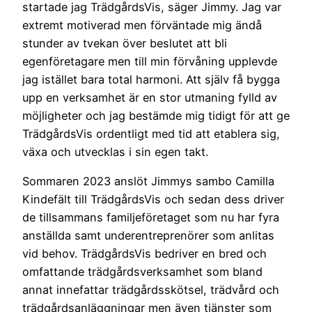
startade jag TrädgårdsVis, säger Jimmy. Jag var
extremt motiverad men förväntade mig ändå
stunder av tvekan över beslutet att bli
egenföretagare men till min förvåning upplevde
jag istället bara total harmoni. Att själv få bygga
upp en verksamhet är en stor utmaning fylld av
möjligheter och jag bestämde mig tidigt för att ge
TrädgårdsVis ordentligt med tid att etablera sig,
växa och utvecklas i sin egen takt.
Sommaren 2023 anslöt Jimmys sambo Camilla
Kindefält till TrädgårdsVis och sedan dess driver
de tillsammans familjeföretaget som nu har fyra
anställda samt underentreprenörer som anlitas
vid behov. TrädgårdsVis bedriver en bred och
omfattande trädgårdsverksamhet som bland
annat innefattar trädgårdsskötsel, trädvård och
trädgårdsanläggningar men även tjänster som