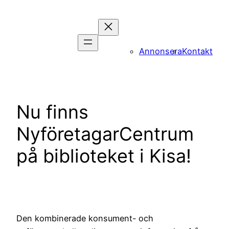
Hoppa
till
innehåll
Annonsera
Kontakt
Nu finns
NyföretagarCentrum
på biblioteket i Kisa!
Den kombinerade konsument- och