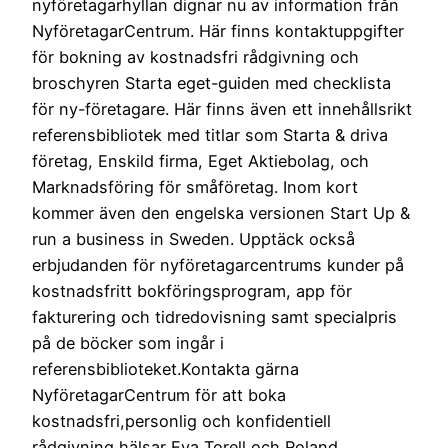
nyföretagarhyllan dignar nu av information från
NyföretagarCentrum. Här finns kontaktuppgifter
för bokning av kostnadsfri rådgivning och
broschyren Starta eget-guiden med checklista
för ny-företagare. Här finns även ett innehållsrikt
referensbibliotek med titlar som Starta & driva
företag, Enskild firma, Eget Aktiebolag, och
Marknadsföring för småföretag. Inom kort
kommer även den engelska versionen Start Up &
run a business in Sweden. Upptäck också
erbjudanden för nyföretagarcentrums kunder på
kostnadsfritt bokföringsprogram, app för
fakturering och tidredovisning samt specialpris
på de böcker som ingår i
referensbiblioteket.Kontakta gärna
NyföretagarCentrum för att boka
kostnadsfri,personlig och konfidentiell
rådgivning hälsar Eva Torell och Roland