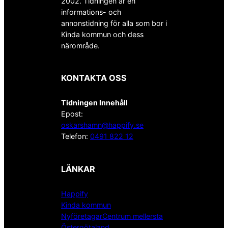
2002. Tidningen är en
informations- och
annonstidning för alla som bor i
Kinda kommun och dess
närområde.
KONTAKTA OSS
Tidningen Innehåll
Epost:
oskarshamn@happify.se
Telefon:
0491 822 12
LÄNKAR
Happify
Kinda kommun
NyföretagarCentrum mellersta
Östergötaland