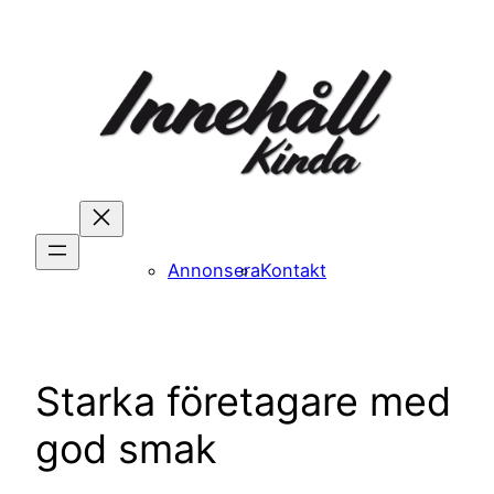
Hoppa
till
innehåll
Annonsera
Kontakt
Starka företagare med
god smak