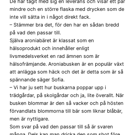
De har tagit med sig en leverans och visar ett par
mindre och en större flaska med drycken som de
inte vill sätta in i något direkt fack.
– Stämmer bra det, för den har en sådan bredd
på vad den passar till.
Själva aroniabäret är klassat som en
hälsoprodukt och innehåller enligt
livsmedelsverket en rad ämnen som är
hälsofrämjande. Aroniabusken är en populär växt
att anlägga som häck och det är detta som är så
spännande säger Sofia.
– Vi har ju sett hur buskarna poppar upp i
trädgårdar, på skolgårdar och ja, lite överallt. När
busken blommar är den så vacker och på hösten
förvandlats blommorna till bär som liknar blåbär,
men är nyttigare.
Som svar på vad den passar till så är svaren
många. Dels kan man dricka den som shot före