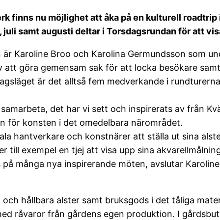
k finns nu möjlighet att åka på en kulturell roadtri
 juli samt augusti deltar i Torsdagsrundan för att vis
dan är Karoline Broo och Karolina Germundsson som u
v att göra gemensam sak för att locka besökare sam
agsläget är det alltså fem medverkande i rundturerna 
 samarbeta, det har vi sett och inspirerats av från Kvä
onen för konsten i det omedelbara närområdet.
ala hantverkare och konstnärer att ställa ut sina al
ll exempel en tjej att visa upp sina akvarellmålningar
 på många nya inspirerande möten, avslutar Karoline
och hållbara alster samt bruksgods i det tåliga mater
med råvaror från gårdens egen produktion. I gårdsbut