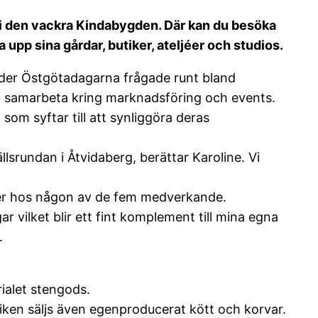
p i den vackra Kindabygden. Där kan du besöka
a upp sina gårdar, butiker, ateljéer och studios.
nder Östgötadagarna frågade runt bland
t samarbeta kring marknadsföring och events.
som syftar till att synliggöra deras
llsrundan i Åtvidaberg, berättar Karoline. Vi
ster hos någon av de fem medverkande.
 vilket blir ett fint komplement till mina egna
.
ialet stengods.
iken säljs även egenproducerat kött och korvar.