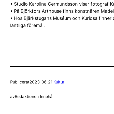
• Studio Karolina Germundsson visar fotograf K
• På Björkfors Arthouse finns konstnären Madele
• Hos Bjärkstugans Muséum och Kuriosa finner d
lantliga föremål.
Publicerat
2023-06-21
i
Kultur
av
Redaktionen Innehåll