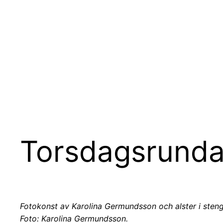
Hoppa
till
innehåll
Torsdagsrundan
Fotokonst av Karolina Germundsson och alster i sten
Foto: Karolina Germundsson.