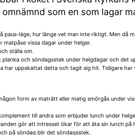
bli omnämnd som en som lagar m
å paus-läge, hur länge vet man inte riktigt. Men då 
r matpåse vissa dagar under helger.
och ställa om.
sk planka och söndagsstek under helgdagar och det up
har uppskattat detta och tagit sig hit. Tidigare har 
någon form av maträtt eller matig smörgås under vis
 komplement till andra som erbjuder lunch under helge
anden gör att intresset ökar för att äta sin lunch p
ch på söndag blir det söndagsstek.