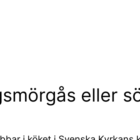
lgsmörgås eller 
bar i köket i Svenska Kyrkans kö