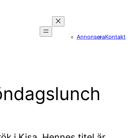
Annonsera
Kontakt
söndagslunch
k i Kisa. Hennes titel är