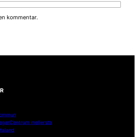
r en kommentar.
R
kommun
agarCentrum mellersta
taland