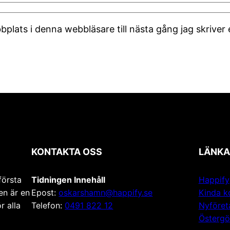
plats i denna webbläsare till nästa gång jag skrive
KONTAKTA OSS
LÄNKA
första
Tidningen Innehåll
Happify
en är en
Epost:
oskarshamn@happify.se
Kinda 
r alla
Telefon:
0491 822 12
Nyföret
Östergö