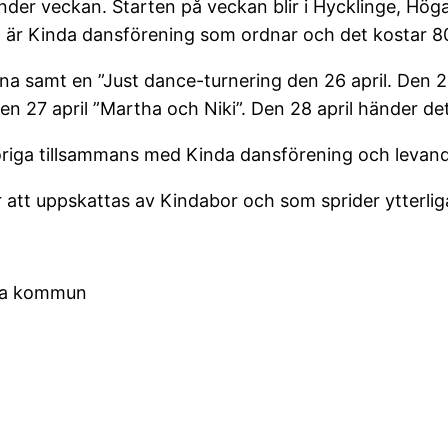
veckan. Starten på veckan blir i Hycklinge, Höganli
t är Kinda dansförening som ordnar och det kostar 80
na samt en ”Just dance-turnering den 26 april. Den 2
 den 27 april ”Martha och Niki”. Den 28 april händer 
iga tillsammans med Kinda dansförening och levand
r att uppskattas av Kindabor och som sprider ytterli
nda kommun