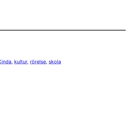
Kinda
, 
kultur
, 
rörelse
, 
skola