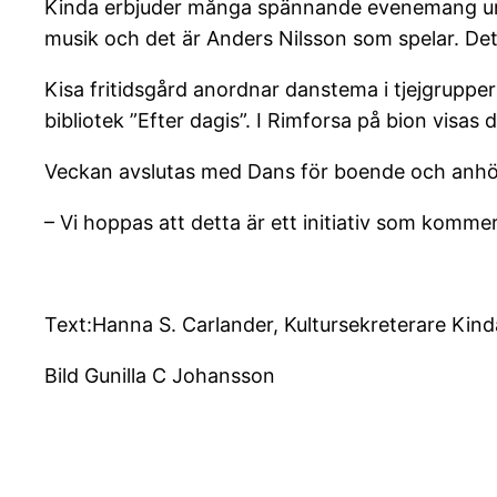
Kinda erbjuder många spännande evenemang under 
musik och det är Anders Nilsson som spelar. De
Kisa fritidsgård anordnar danstema i tjejgrupper
bibliotek ”Efter dagis”. I Rimforsa på bion visas
Veckan avslutas med Dans för boende och anhör
– Vi hoppas att detta är ett initiativ som komme
Text:Hanna S. Carlander, Kultursekreterare Ki
Bild Gunilla C Johansson