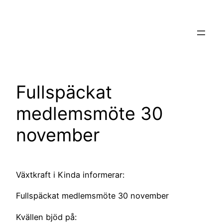
Hoppa
till
innehåll
Fullspäckat
medlemsmöte 30
november
Växtkraft i Kinda informerar:
Fullspäckat medlemsmöte 30 november
Kvällen bjöd på: