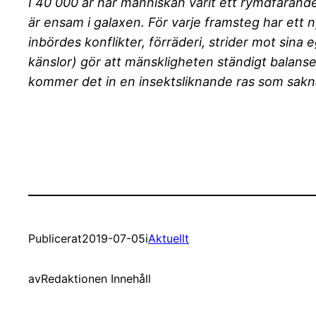
I 40 000 år har människan varit ett rymdfarand
är ensam i galaxen. För varje framsteg har ett
inbördes konflikter, förräderi, strider mot sina
känslor) gör att mänskligheten ständigt balans
kommer det in en insektsliknande ras som saknar
Publicerat
2019-07-05
i
Aktuellt
av
Redaktionen Innehåll