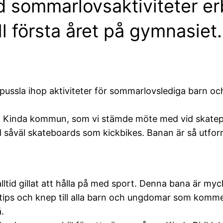
 sommarlovsaktiviteter erb
ll första året på gymnasiet.
att pussla ihop aktiviteter för sommarlovslediga barn
 på Kinda kommun, som vi stämde möte med vid skatep
med såväl skateboards som kickbikes. Banan är så utf
 alltid gillat att hålla på med sport. Denna bana är m
te tips och knep till alla barn och ungdomar som komm
.