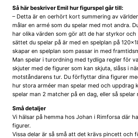
Så här beskriver Emil hur figurspel går till:
– Detta är en oerhört kort summering av världen
målar en armé som du spelar med mot andra. Du vä
har olika värden som gör att de har styrkor och
sättet du spelar på är med en spelplan på 120×
skapar en spelplan som passar in med framtidsm
Man spelar i turordning med tydliga regler för vad
skjuter med de figurer som kan skjuta, slåss i 
motståndarens tur. Du förflyttar dina figurer me
hur stora arméer man spelar med och uppdrag k
spelar man 2 matcher på en dag, eller så spel
Små detaljer
Vi hälsar på hemma hos Johan i Rimforsa där ha
figurer.
Vissa delar är så små att det krävs pincett och 