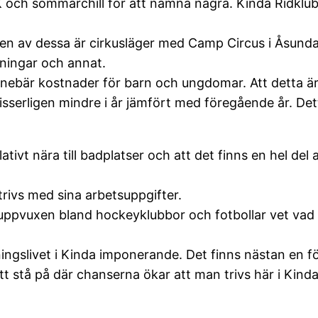
JK och sommarchill för att nämna några. Kinda Ridklub
 en av dessa är cirkusläger med Camp Circus i Åsundah
ningar och annat.
e innebär kostnader för barn och ungdomar. Att detta ä
visserligen mindre i år jämfört med föregående år. De
ativt nära till badplatser och att det finns en hel del
mtrivs med sina arbetsuppgifter.
 uppvuxen bland hockeyklubbor och fotbollar vet vad 
ngslivet i Kinda imponerande. Det finns nästan en för
att stå på där chanserna ökar att man trivs här i Kinda