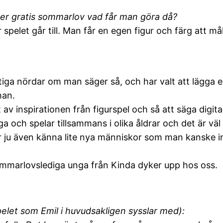
der gratis sommarlov vad får man göra då?
spelet går till. Man får en egen figur och färg att
äl riktiga nördar om man säger så, och har valt att läg
han.
v inspirationen från figurspel och så att säga digita
a och spelar tillsammans i olika åldrar och det är väl 
lär ju även känna lite nya människor som man kanske 
ommarlovslediga unga från Kinda dyker upp hos oss.
pelet som Emil i huvudsakligen sysslar med):