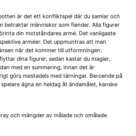
tten är det ett konfliktspel där du samlar och
om betraktar människor som fiender. Alla figurer
förinta din motståndares armé. Det vanligaste
respektive arméer. Det uppmuntras att man
änsen när det kommer till utformningen.
flyttar dina figurer, sedan kastar du magier,
sedan med en summering, innan det är
 övrigt görs mestadels med tärningar. Beroende på
 spelare ägna en heldag åt ändamålet, kanske
rgspray och mängder av målade och omålade