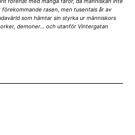
arit förenat med många faror, då människan inte
st förekommande rasen, men tusentals år av
 gudavärld som hämtar sin styrka ur människors
r, orker, demoner… och utanför Vintergatan