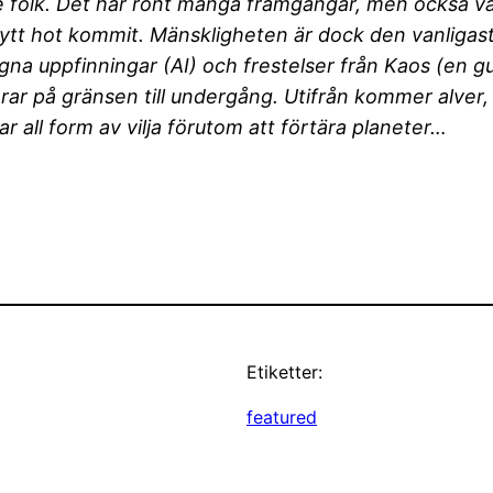
e folk. Det har rönt många framgångar, men också v
 nytt hot kommit. Mänskligheten är dock den vanliga
 egna uppfinningar (AI) och frestelser från Kaos (en
erar på gränsen till undergång. Utifrån kommer alve
 all form av vilja förutom att förtära planeter…
Etiketter:
featured