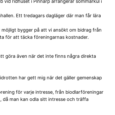
b vid ridhuset i Pinnarp arrangerar sommarkul i
allen. Ett tredagars dagläger där man får lära
r möjligt bygger på att vi ansökt om bidrag från
tta för att täcka föreningarnas kostnader.
 att göra även när det inte finns några direkta
idrotten har gett mig när det gäller gemenskap
ening för varje intresse, från biodlarföreningar
, då man kan odla sitt intresse och träffa