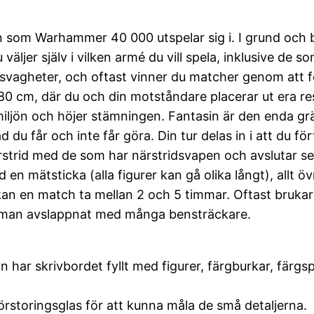
 som Warhammer 40 000 utspelar sig i. I grund och bo
ljer själv i vilken armé du vill spela, inklusive de s
 svagheter, och oftast vinner du matcher genom att 
180 cm, där du och din motståndare placerar ut era 
iljön och höjer stämningen. Fantasin är den enda gr
 du får och inte får göra. Din tur delas in i att du för
närstrid med de som har närstridsvapen och avslutar 
d en mätsticka (alla figurer kan gå olika långt), allt
an en match ta mellan 2 och 5 timmar. Oftast brukar
ar man avslappnat med många bensträckare.
n har skrivbordet fyllt med figurer, färgburkar, fä
förstoringsglas för att kunna måla de små detaljerna.