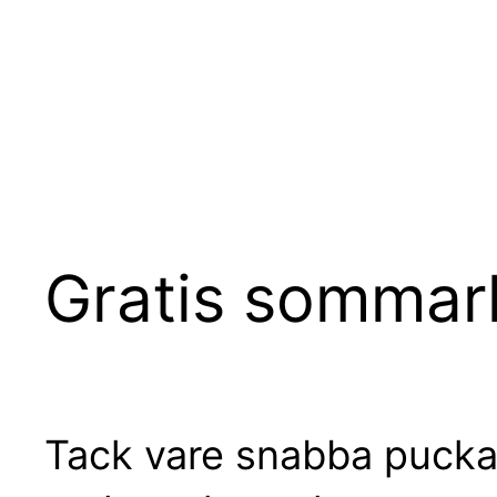
Hoppa
till
innehåll
Gratis sommarl
Tack vare snabba puckar