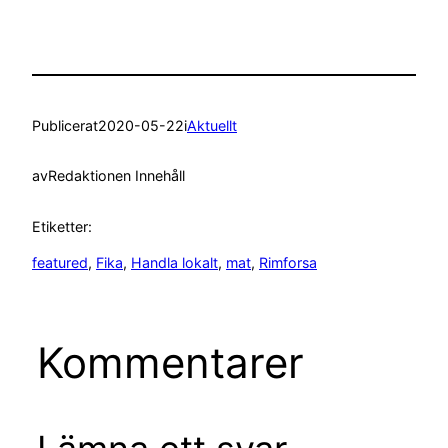
Publicerat
2020-05-22
i
Aktuellt
av
Redaktionen Innehåll
Etiketter:
featured
, 
Fika
, 
Handla lokalt
, 
mat
, 
Rimforsa
Kommentarer