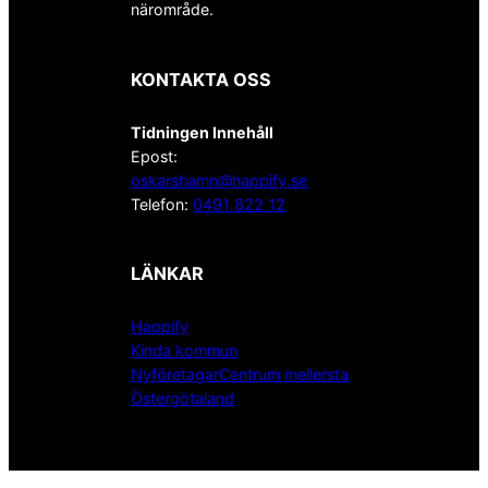
närområde.
KONTAKTA OSS
Tidningen Innehåll
Epost:
oskarshamn@happify.se
Telefon:
0491 822 12
LÄNKAR
Happify
Kinda kommun
NyföretagarCentrum mellersta
Östergötaland