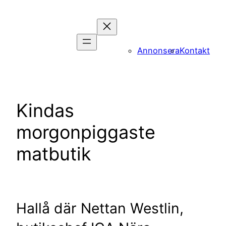
Hoppa
till
innehåll
Annonsera
Kontakt
Kindas
morgonpiggaste
matbutik
Hallå där Nettan Westlin,