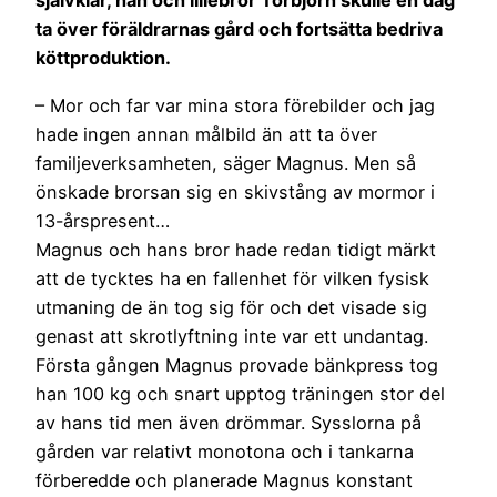
självklar, han och lillebror Torbjörn skulle en dag
ta över föräldrarnas gård och fortsätta bedriva
köttproduktion.
– Mor och far var mina stora förebilder och jag
hade ingen annan målbild än att ta över
familjeverksamheten, säger Magnus. Men så
önskade brorsan sig en skivstång av mormor i
13-årspresent…
Magnus och hans bror hade redan tidigt märkt
att de tycktes ha en fallenhet för vilken fysisk
utmaning de än tog sig för och det visade sig
genast att skrotlyftning inte var ett undantag.
Första gången Magnus provade bänkpress tog
han 100 kg och snart upptog träningen stor del
av hans tid men även drömmar. Sysslorna på
gården var relativt monotona och i tankarna
förberedde och planerade Magnus konstant