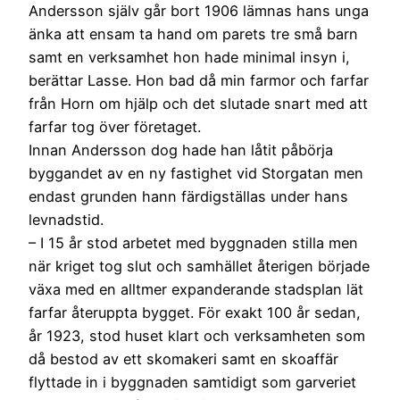
Andersson själv går bort 1906 lämnas hans unga
änka att ensam ta hand om parets tre små barn
samt en verksamhet hon hade minimal insyn i,
berättar Lasse. Hon bad då min farmor och farfar
från Horn om hjälp och det slutade snart med att
farfar tog över företaget.
Innan Andersson dog hade han låtit påbörja
byggandet av en ny fastighet vid Storgatan men
endast grunden hann färdigställas under hans
levnadstid.
– I 15 år stod arbetet med byggnaden stilla men
när kriget tog slut och samhället återigen började
växa med en alltmer expanderande stadsplan lät
farfar återuppta bygget. För exakt 100 år sedan,
år 1923, stod huset klart och verksamheten som
då bestod av ett skomakeri samt en skoaffär
flyttade in i byggnaden samtidigt som garveriet