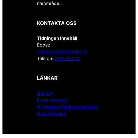
närområde.
KONTAKTA OSS
Tidningen Innehåll
Epost:
oskarshamn@happify.se
Telefon:
0491 822 12
LÄNKAR
Happify
Kinda kommun
NyföretagarCentrum mellersta
Östergötaland