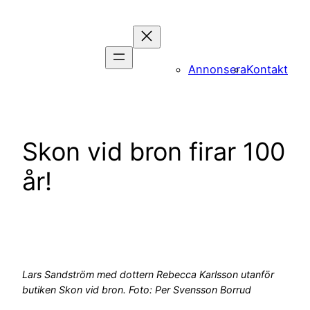
Hoppa
till
innehåll
Annonsera
Kontakt
Skon vid bron firar 100
år!
Lars Sandström med dottern Rebecca Karlsson utanför
butiken Skon vid bron. Foto: Per Svensson Borrud