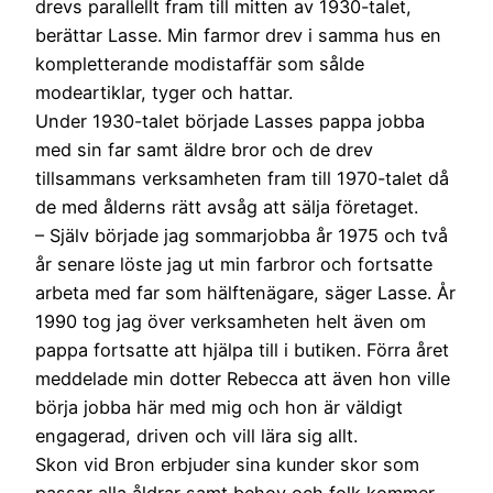
drevs parallellt fram till mitten av 1930-talet,
berättar Lasse. Min farmor drev i samma hus en
kompletterande modistaffär som sålde
modeartiklar, tyger och hattar.
Under 1930-talet började Lasses pappa jobba
med sin far samt äldre bror och de drev
tillsammans verksamheten fram till 1970-talet då
de med ålderns rätt avsåg att sälja företaget.
– Själv började jag sommarjobba år 1975 och två
år senare löste jag ut min farbror och fortsatte
arbeta med far som hälftenägare, säger Lasse. År
1990 tog jag över verksamheten helt även om
pappa fortsatte att hjälpa till i butiken. Förra året
meddelade min dotter Rebecca att även hon ville
börja jobba här med mig och hon är väldigt
engagerad, driven och vill lära sig allt.
Skon vid Bron erbjuder sina kunder skor som
passar alla åldrar samt behov och folk kommer