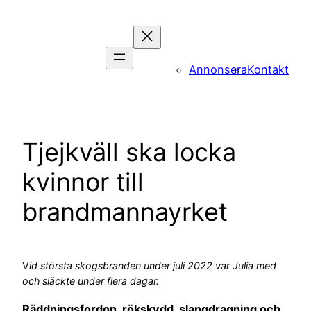
Hoppa
till
innehåll
Annonsera
Kontakt
Tjejkväll ska locka
kvinnor till
brandmannayrket
V
id största skogsbranden under juli 2022 var Julia med
och släckte under flera dagar.
Räddningsfordon, rökskydd, slangdragning och