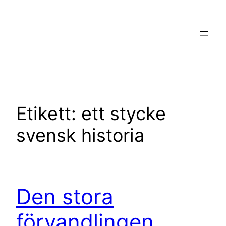
Hoppa
till
innehåll
Etikett:
ett stycke
svensk historia
Den stora
förvandlingen